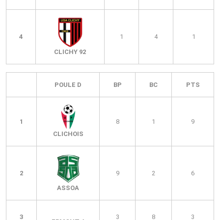
4
1
4
1
CLICHY 92
POULE D
BP
BC
PTS
1
8
1
9
CLICHOIS
2
9
2
6
ASSOA
3
3
8
3