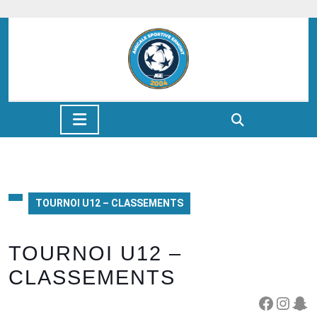
Skip
to
content
Skip
to
content
Open
Button
TOURNOI U12 – CLASSEMENTS
TOURNOI U12 –
CLASSEMENTS
Facebook
Instagram
Snapchat