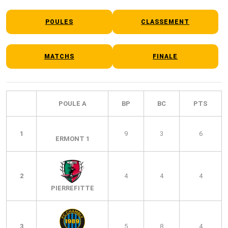
POULES
CLASSEMENT
MATCHS
FINALE
POULE A
BP
BC
PTS
1
9
3
6
ERMONT 1
2
4
4
4
PIERREFITTE
3
5
8
4