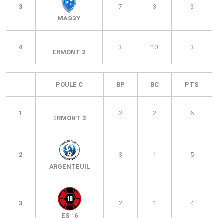
3
7
3
3
MASSY
4
3
10
3
ERMONT 2
POULE C
BP
BC
PTS
1
2
2
6
ERMONT 3
2
3
1
5
ARGENTEUIL
3
2
1
4
ES 16