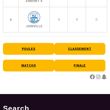
ERMONT 4
4
0
9
0
JOINVILLE
POULES
CLASSEMENT
MATCHS
FINALE
Facebook
Instagram
Snapchat
Search