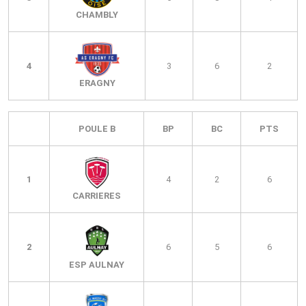
CHAMBLY
4
3
6
2
ERAGNY
POULE B
BP
BC
PTS
1
4
2
6
CARRIERES
2
6
5
6
ESP AULNAY