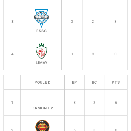
3
3
2
3
ESSG
4
1
8
0
LIMAY
POULE D
BP
BC
PTS
1
8
2
6
ERMONT 2
2
6
3
6