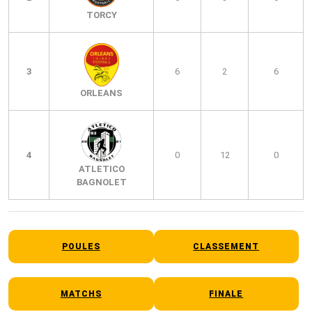
TORCY
3
6
2
6
ORLEANS
4
0
12
0
ATLETICO
BAGNOLET
POULES
CLASSEMENT
MATCHS
FINALE