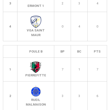
3
2
3
4
ERMONT 1
4
0
4
0
VGA SAINT
MAUR
POULE B
BP
BC
PTS
1
7
1
7
PIERREFITTE
2
3
3
6
RUEIL
MALMAISON