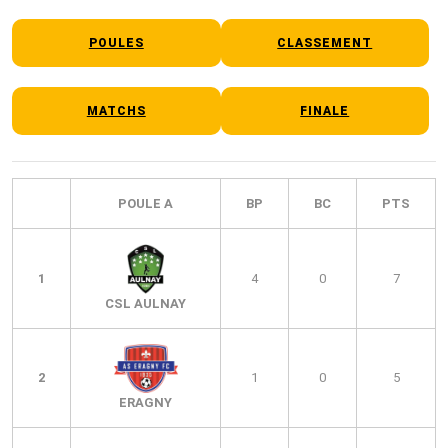
POULES
CLASSEMENT
MATCHS
FINALE
POULE A
BP
BC
PTS
1
4
0
7
CSL AULNAY
2
1
0
5
ERAGNY