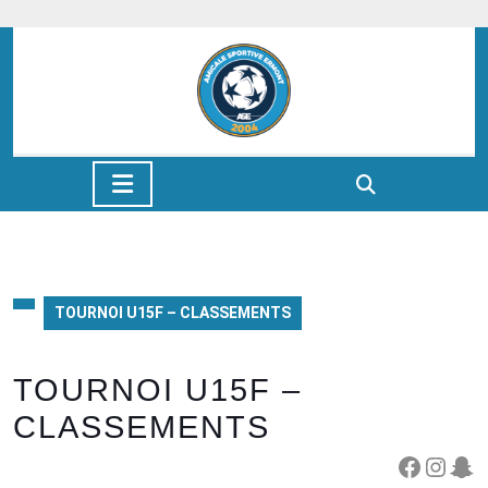
Skip
to
content
Skip
to
content
Open
Button
TOURNOI U15F – CLASSEMENTS
TOURNOI U15F –
CLASSEMENTS
Facebook
Instagram
Snapchat