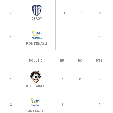
3
1
2
2
CERGY
4
0
5
1
FONTENAY 2
POULE C
BP
BC
PTS
1
4
0
7
SOLITAIRES
2
3
1
7
FONTENAY 1