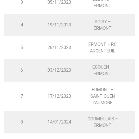
3
05/11/2023
0
ERMONT
SOISY –
4
19/11/2023
1
ERMONT
ERMONT – RC
5
26/11/2023
1
ARGENTEUIL
ECOUEN –
6
03/12/2023
2
ERMONT
ERMONT –
7
17/12/2023
SAINT OUEN
0
L’AUMONE
CORMEILLAIS –
8
14/01/2024
2
ERMONT