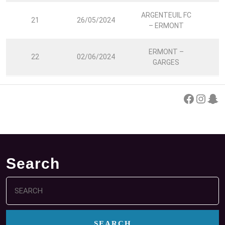
ARGENTEUIL FC
21
26/05/2024
– ERMONT
ERMONT –
22
02/06/2024
GARGES
Facebook
Instagram
Snapchat
Search
Search
for: