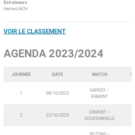
Entraîneurs
Hamed AICH
VOIR LE CLASSEMENT
AGENDA 2023/2024
JOURNÉE
DATE
MATCH
S
GARGES –
1
08/10/2023
4
ERMONT
ERMONT –
2
22/10/2023
3
GOUSSAINVILLE
BEZONS –