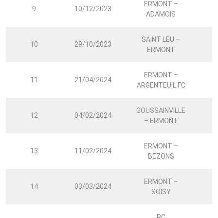
ERMONT –
9
10/12/2023
0
ADAMOIS
SAINT LEU –
10
29/10/2023
1
ERMONT
ERMONT –
11
21/04/2024
ARGENTEUIL FC
GOUSSAINVILLE
12
04/02/2024
2
– ERMONT
ERMONT –
13
11/02/2024
3
BEZONS
ERMONT –
14
03/03/2024
SOISY
RC